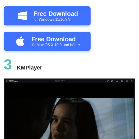
Free Download
für Windows 11/10/8/7
Free Download
für Mac OS X 10.9 und höher
3
KMPlayer