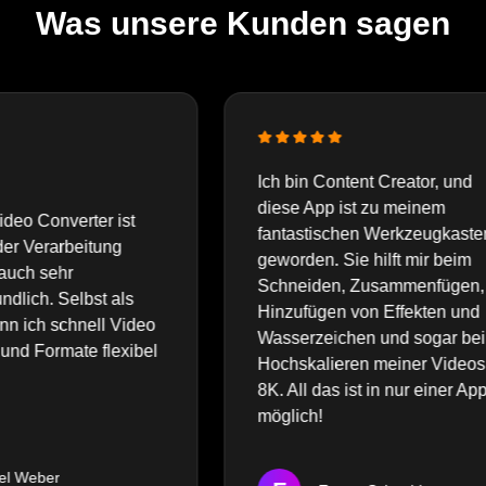
Was unsere Kunden sagen
Ich bin Content Creator, und
I
diese App ist zu meinem
A
fantastischen Werkzeugkasten
u
geworden. Sie hilft mir beim
V
Schneiden, Zusammenfügen,
k
Hinzufügen von Effekten und
deo
r
Wasserzeichen und sogar beim
bel
U
Hochskalieren meiner Videos auf
Q
8K. All das ist in nur einer App
V
möglich!