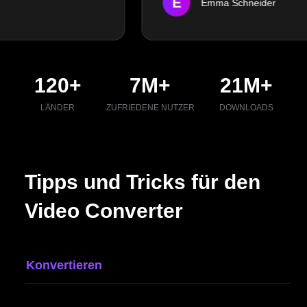
E
Emma Schneider
120
+
7
M+
21
M+
LÄNDER
ZUFRIEDENE NUTZER
DOWNLOADS
D
Z
Tipps und Tricks für den
Video Converter
Konvertieren