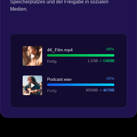
Speicherplatzes und der Freigabe in sozialen
Medien.
-88%
4K_Film.mp4
1.2GB
-> 150MB
Fertig
-45%
Podcast.wav
850MB
-> 467MB
Fertig