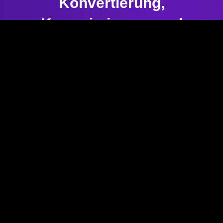
Konvertierung,
Komprimierung und
Bearbeitung
Schließen Sie sich noch heute über 10 Millionen
zufriedenen Nutzern an.
Jetzt kaufen
Windows 11/10/8.1/8/7 • 30 Tage Geld-zurück-Garantie