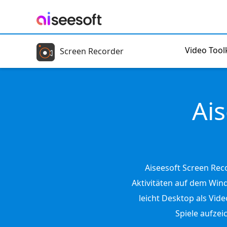
Video Toolk
Screen Recorder
Ai
Aiseesoft Screen Rec
Aktivitäten auf dem Win
leicht Desktop als Vid
Spiele aufze