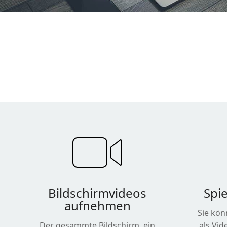
Bildschirmvideos
Spi
aufnehmen
Sie kön
Der gesammte Bildschirm, ein
als Vi