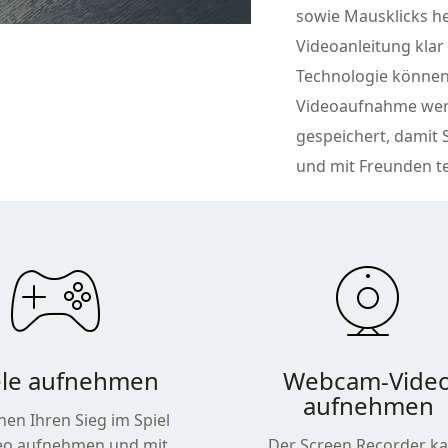
sowie Mausklicks he
Videoanleitung klar 
Technologie können 
Videoaufnahme werd
gespeichert, damit S
und mit Freunden te
ele aufnehmen
Webcam-Vide
aufnehmen
nen Ihren Sieg im Spiel
deo aufnehmen und mit
Der Screen Recorder k