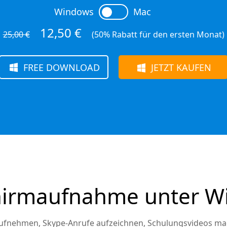
Windows
Mac
12,50 €
25,00 €
(50% Rabatt für den ersten Monat)
FREE DOWNLOAD
JETZT KAUFEN
chirmaufnahme unter 
aufnehmen, Skype-Anrufe aufzeichnen, Schulungsvideos ma