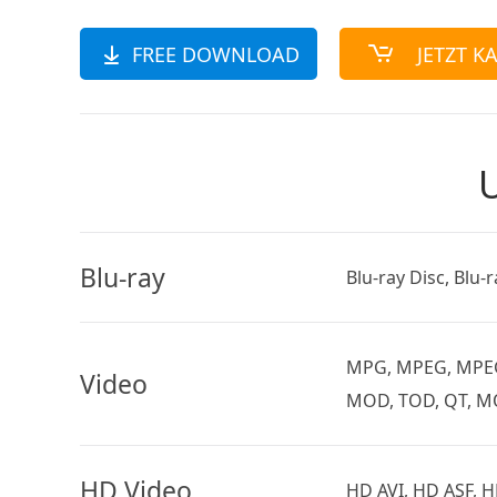
FREE DOWNLOAD
JETZT K
U
Blu-ray
Blu-ray Disc, Blu-
MPG, MPEG, MPEG 2
Video
MOD, TOD, QT, MO
HD Video
HD AVI, HD ASF,