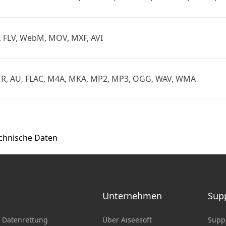
, FLV, WebM, MOV, MXF, AVI
AMR, AU, FLAC, M4A, MKA, MP2, MP3, OGG, WAV, WMA
chnische Daten
Unternehmen
Sup
 Datenrettung
Über Aiseesoft
Supp