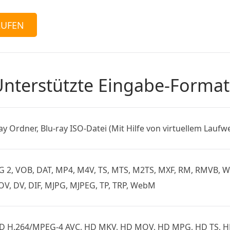
AUFEN
nterstützte Eingabe-Forma
ray Ordner, Blu-ray ISO-Datei (Mit Hilfe von virtuellem Laufw
, VOB, DAT, MP4, M4V, TS, MTS, M2TS, MXF, RM, RMVB, WMV,
V, DV, DIF, MJPG, MJPEG, TP, TRP, WebM
 HD H.264/MPEG-4 AVC, HD MKV, HD MOV, HD MPG, HD TS,