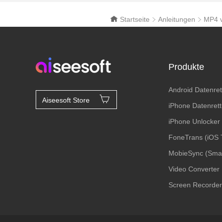
Startseite
Anleitungen
MP4 
Produkte
Android Datenre
Aiseesoft Store
iPhone Datenret
iPhone Unlocker
FoneTrans (iOS 
MobieSync (Sma
Video Converter 
Screen Recorder