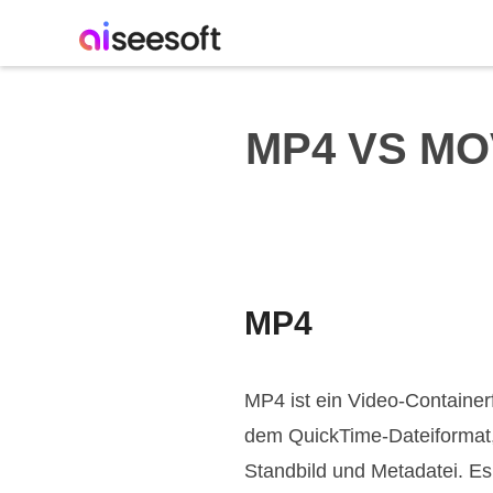
MP4 VS MOV
MP4
MP4 ist ein Video-Container
dem QuickTime-Dateiformat, d
Standbild und Metadatei. E