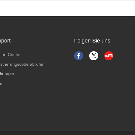
port
Folgen Sie uns
ort Center
strierungscode abrufen
itungen
s