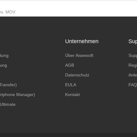
vs. MOV
Unternehmen
Sup
ttung
Über Aiseesoft
Supp
tung
AGB
Regi
Datenschutz
Anle
Transfer)
EULA
FAQ
rtphone Manager)
Kontakt
Ultimate