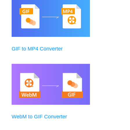
GIF to MP4 Converter
WebM to GIF Converter