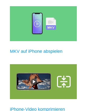
MKV auf iPhone abspielen
iPhone-Video komprimieren