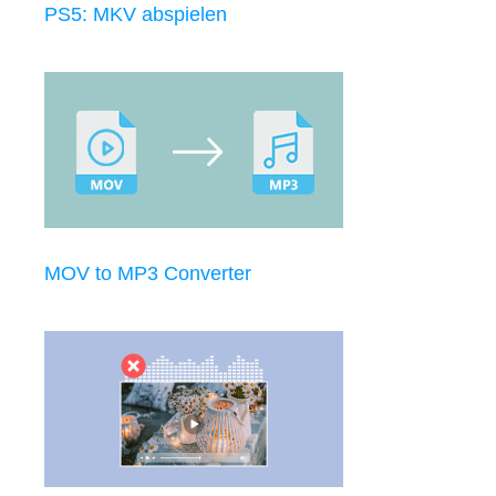
PS5: MKV abspielen
MOV to MP3 Converter