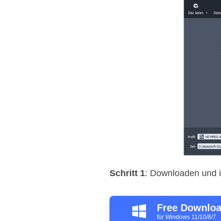
Schritt 1
: Downloaden und i
Free Downlo
für Windows 11/10/8/7