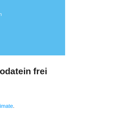
n
odatein frei
timate
.