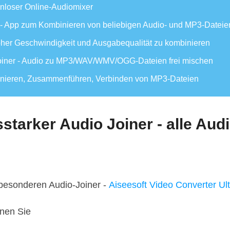
tenloser Online-Audiomixer
er - App zum Kombinieren von beliebigen Audio- und MP3-Dateie
hoher Geschwindigkeit und Ausgabequalität zu kombinieren
Joiner - Audio zu MP3/WAV/WMV/OGG-Dateien frei mischen
binieren, Zusammenführen, Verbinden von MP3-Dateien
sstarker Audio Joiner - alle Audi
 besonderen Audio-Joiner -
Aiseesoft Video Converter Ul
nnen Sie