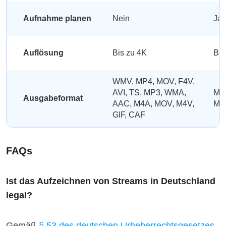
Aufnahme planen
Nein
Ja
Auflösung
Bis zu 4K
Bis
WMV, MP4, MOV, F4V,
AVI, TS, MP3, WMA,
MP
Ausgabeformat
AAC, M4A, MOV, M4V,
M4
GIF, CAF
FAQs
Ist das Aufzeichnen von Streams in Deutschland
legal?
Gemäß
§ 53 des deutschen Urheberrechtsgesetzes