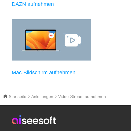
DAZN aufnehmen
Mac-Bildschirm aufnehmen
Startseite
Anleitungen
Video-Stream aufnehmen