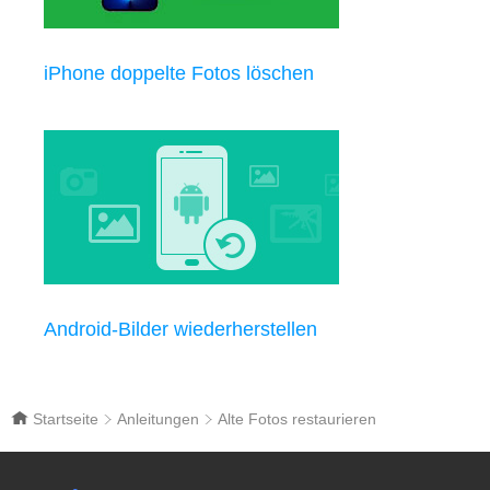
iPhone doppelte Fotos löschen
Android-Bilder wiederherstellen
Startseite
Anleitungen
Alte Fotos restaurieren