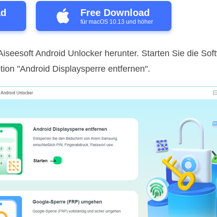
ad
Free Download
für macOS 10.13 und höher
Aiseesoft Android Unlocker herunter. Starten Sie die Soft
ption "Android Displaysperre entfernen".