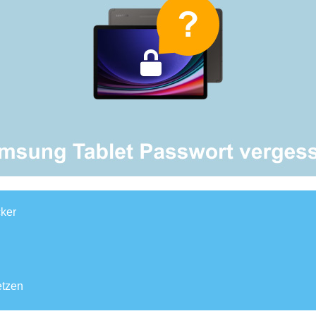
cker
etzen