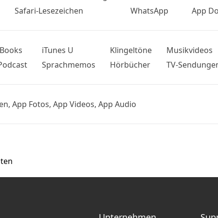
Safari-Lesezeichen
WhatsApp
App D
iBooks
iTunes U
Klingeltöne
Musikvideos
Podcast
Sprachmemos
Hörbücher
TV-Sendunge
en, App Fotos, App Videos, App Audio
aten
Unternehmen
Sup