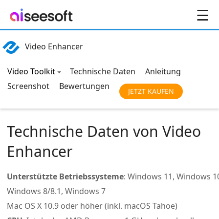
☰
Video Enhancer
Video Toolkit
Technische Daten
Anleitung
Screenshot
Bewertungen
JETZT KAUFEN
Technische Daten von Video
Enhancer
Unterstützte Betriebssysteme
: Windows 11, Windows 1
Windows 8/8.1, Windows 7
Mac OS X 10.9 oder höher (inkl. macOS Tahoe)