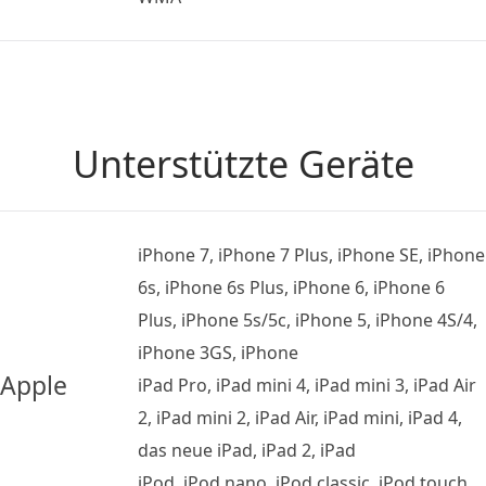
Unterstützte Geräte
iPhone 7, iPhone 7 Plus, iPhone SE, iPhone
6s, iPhone 6s Plus, iPhone 6, iPhone 6
Plus, iPhone 5s/5c, iPhone 5, iPhone 4S/4,
iPhone 3GS, iPhone
Apple
iPad Pro, iPad mini 4, iPad mini 3, iPad Air
2, iPad mini 2, iPad Air, iPad mini, iPad 4,
das neue iPad, iPad 2, iPad
iPod, iPod nano, iPod classic, iPod touch