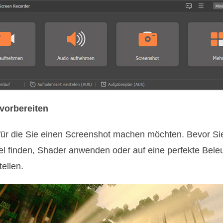
 vorbereiten
, für die Sie einen Screenshot machen möchten. Bevor S
el finden, Shader anwenden oder auf eine perfekte Bele
ellen.