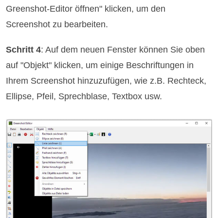
Greenshot-Editor öffnen" klicken, um den
Screenshot zu bearbeiten.
Schritt 4
: Auf dem neuen Fenster können Sie oben
auf "Objekt" klicken, um einige Beschriftungen in
Ihrem Screenshot hinzuzufügen, wie z.B. Rechteck,
Ellipse, Pfeil, Sprechblase, Textbox usw.