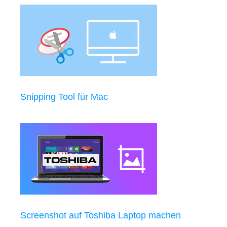
Snipping Tool für Mac
Screenshot auf Toshiba Laptop machen