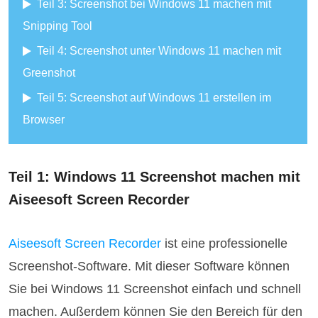
Teil 3: Screenshot bei Windows 11 machen mit
Snipping Tool
Teil 4: Screenshot unter Windows 11 machen mit
Greenshot
Teil 5: Screenshot auf Windows 11 erstellen im
Browser
Teil 1: Windows 11 Screenshot machen mit
Aiseesoft Screen Recorder
Aiseesoft Screen Recorder
ist eine professionelle
Screenshot-Software. Mit dieser Software können
Sie bei Windows 11 Screenshot einfach und schnell
machen. Außerdem können Sie den Bereich für den