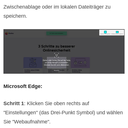
Zwischenablage oder im lokalen Dateiträger zu
speichern.
Microsoft Edge:
Schritt 1
: Klicken Sie oben rechts auf
"Einstellungen" (das Drei-Punkt Symbol) und wählen
Sie "Webaufnahme".