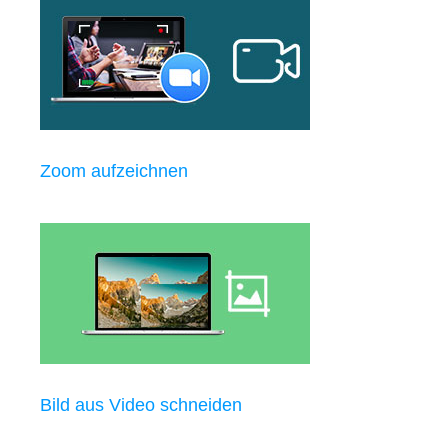
Zoom aufzeichnen
Bild aus Video schneiden