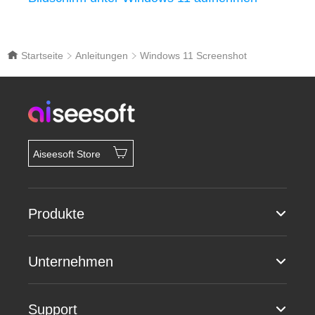
Startseite
Anleitungen
Windows 11 Screenshot
Aiseesoft Store
Produkte
Unternehmen
Support