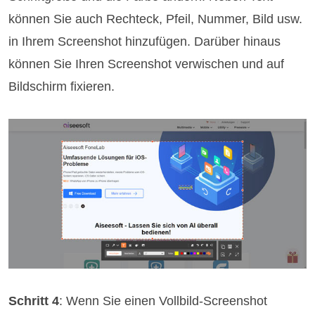
können Sie auch Rechteck, Pfeil, Nummer, Bild usw.
in Ihrem Screenshot hinzufügen. Darüber hinaus
können Sie Ihren Screenshot verwischen und auf
Bildschirm fixieren.
Schritt 4
: Wenn Sie einen Vollbild-Screenshot