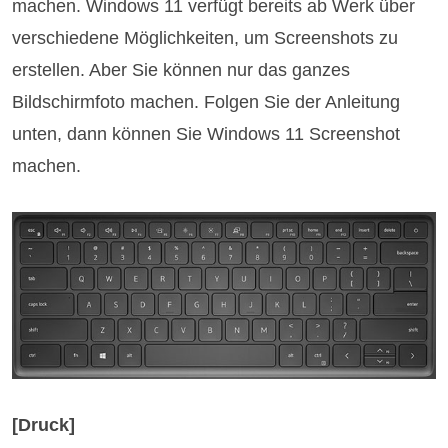
machen. Windows 11 verfügt bereits ab Werk über
verschiedene Möglichkeiten, um Screenshots zu
erstellen. Aber Sie können nur das ganzes
Bildschirmfoto machen. Folgen Sie der Anleitung
unten, dann können Sie Windows 11 Screenshot
machen.
[Druck]