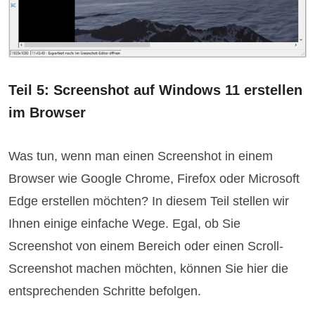
Teil 5: Screenshot auf Windows 11 erstellen
im Browser
Was tun, wenn man einen Screenshot in einem
Browser wie Google Chrome, Firefox oder Microsoft
Edge erstellen möchten? In diesem Teil stellen wir
Ihnen einige einfache Wege. Egal, ob Sie
Screenshot von einem Bereich oder einen Scroll-
Screenshot machen möchten, können Sie hier die
entsprechenden Schritte befolgen.