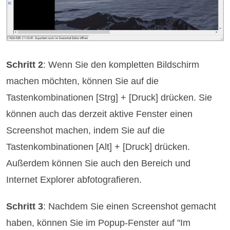
Schritt 2
: Wenn Sie den kompletten Bildschirm
machen möchten, können Sie auf die
Tastenkombinationen [Strg] + [Druck] drücken. Sie
können auch das derzeit aktive Fenster einen
Screenshot machen, indem Sie auf die
Tastenkombinationen [Alt] + [Druck] drücken.
Außerdem können Sie auch den Bereich und
Internet Explorer abfotografieren.
Schritt 3
: Nachdem Sie einen Screenshot gemacht
haben, können Sie im Popup-Fenster auf "Im