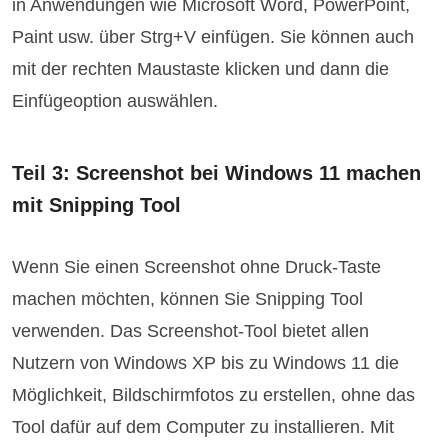
in Anwendungen wie Microsoft Word, PowerPoint,
Paint usw. über Strg+V einfügen. Sie können auch
mit der rechten Maustaste klicken und dann die
Einfügeoption auswählen.
Teil 3: Screenshot bei Windows 11 machen
mit Snipping Tool
Wenn Sie einen Screenshot ohne Druck-Taste
machen möchten, können Sie Snipping Tool
verwenden. Das Screenshot-Tool bietet allen
Nutzern von Windows XP bis zu Windows 11 die
Möglichkeit, Bildschirmfotos zu erstellen, ohne das
Tool dafür auf dem Computer zu installieren. Mit