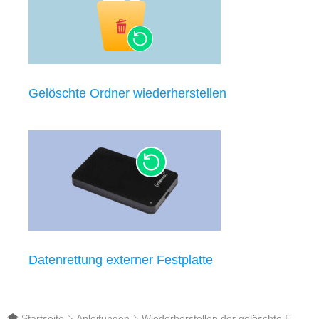
Gelöschte Ordner wiederherstellen
Datenrettung externer Festplatte
Startseite
Anleitungen
Wiederherstellen der gelöschte E-