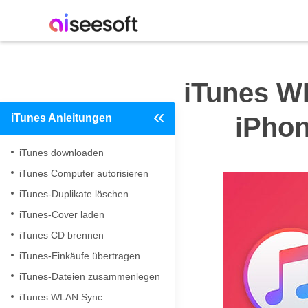
iTunes W
iTunes Anleitungen
iPhon
iTunes downloaden
iTunes Computer autorisieren
iTunes-Duplikate löschen
iTunes-Cover laden
iTunes CD brennen
iTunes-Einkäufe übertragen
iTunes-Dateien zusammenlegen
iTunes WLAN Sync