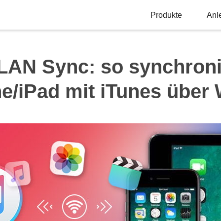
Produkte
Anl
LAN Sync: so synchronis
e/iPad mit iTunes übe