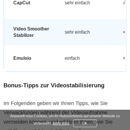
CapCut
sehr einfach
√
Video Smoother
sehr einfach
×
Stabilizer
Emulsio
einfach
×
Bonus-Tipps zur Videostabilisierung
Im Folgenden geben wir Ihnen Tipps, wie Sie
Verwacklungen während der Videoaufnahme
Aiseesoft nutzt Cookies, um Ihr Nutzererlebnis auf unserer Website zu
vermeiden können, und erklären Ihnen, wie Sie
verbessern.
Mehr Infos
OK