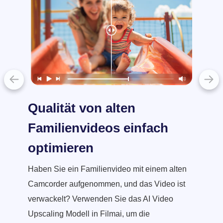
Alte
Filmai i
Bild zu
machen 
des kla
wieder 
intellig
Qualität von alten
alten F
Familienvideos einfach
optimieren
Haben Sie ein Familienvideo mit einem alten
Camcorder aufgenommen, und das Video ist
verwackelt? Verwenden Sie das AI Video
Upscaling Modell in Filmai, um die