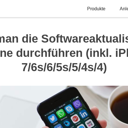
Produkte
Anl
an die Softwareaktuali
ne durchführen (inkl. i
7/6s/6/5s/5/4s/4)