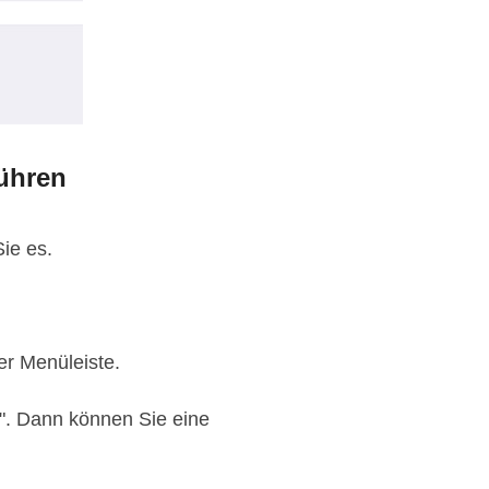
führen
ie es.
er Menüleiste.
n". Dann können Sie eine