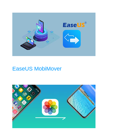
EaseUS MobiMover