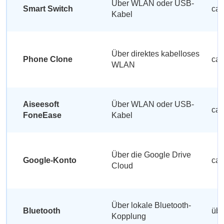
Über WLAN oder USB-
Smart Switch
ca.
Kabel
Über direktes kabelloses
Phone Clone
ca.
WLAN
Aiseesoft
Über WLAN oder USB-
ca.
FoneEase
Kabel
Über die Google Drive
Google-Konto
ca.
Cloud
Über lokale Bluetooth-
Bluetooth
übe
Kopplung